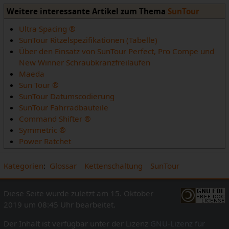
Weitere interessante Artikel zum Thema
SunTour
Ultra Spacing ®
SunTour Ritzelspezifikationen (Tabelle)
Über den Einsatz von SunTour Perfect, Pro Compe und
New Winner Schraubkranzfreiläufen
Maeda
Sun Tour ®
SunTour Datumscodierung
SunTour Fahrradbauteile
Command Shifter ®
Symmetric ®
Power Ratchet
Kategorien
:
Glossar
Kettenschaltung
SunTour
Diese Seite wurde zuletzt am 15. Oktober
2019 um 08:45 Uhr bearbeitet.
Der Inhalt ist verfügbar unter der Lizenz
GNU-Lizenz für