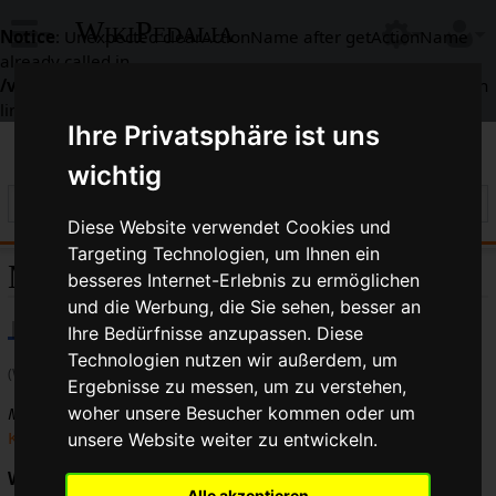
WikiPedalia
Notice
: Unexpected clearActionName after getActionName
already called in
/var/www/html/includes/context/RequestContext.php
on
line
338
Ihre Privatsphäre ist uns
wichtig
Diese Website verwendet Cookies und
Targeting Technologien, um Ihnen ein
Microdrive ®
besseres Internet-Erlebnis zu ermöglichen
und die Werbung, die Sie sehen, besser an
Ihre Bedürfnisse anzupassen. Diese
Technologien nutzen wir außerdem, um
(Weitergeleitet von
Microdrive
)
Ergebnisse zu messen, um zu verstehen,
Microdrive
ist das Marketingwort von
Suntour
für deren
woher unsere Besucher kommen oder um
Kompakt-Dreifachkurbeln
.
unsere Website weiter zu entwickeln.
Werbung:
Alle akzeptieren