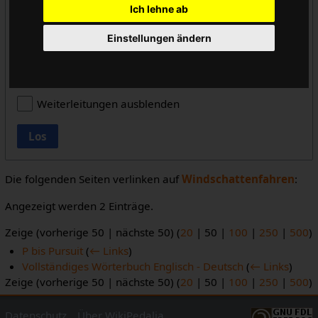
Ich lehne ab
alle
Einstellungen ändern
Vorlageneinbindungen ausblenden
Links ausblenden
Weiterleitungen ausblenden
Los
Die folgenden Seiten verlinken auf
Windschattenfahren
:
Angezeigt werden 2 Einträge.
Zeige (
vorherige 50
|
nächste 50
) (
20
|
50
|
100
|
250
|
500
)
P bis Pursuit
(
← Links
)
Vollständiges Wörterbuch Englisch - Deutsch
(
← Links
)
Zeige (
vorherige 50
|
nächste 50
) (
20
|
50
|
100
|
250
|
500
)
Datenschutz
Über WikiPedalia