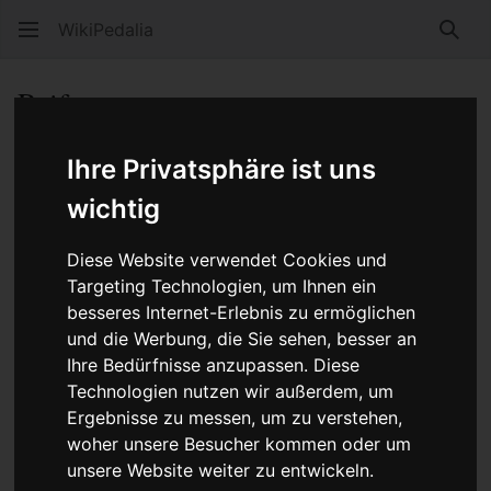
WikiPedalia
Such
Reifenpanne
Ihre Privatsphäre ist uns
Sprache
Beobacht
Quel
wichtig
Die
Reifenpanne
(umgangssprachlich
Plattfuß
) kann
mehrere Gründe haben.
Diese Website verwendet Cookies und
Targeting Technologien, um Ihnen ein
Wenn der Reifen Luft verliert, bedeutet das, dass der
besseres Internet-Erlebnis zu ermöglichen
Schlauch ein Loch bekommen hat. Das kann bedeuten,
und die Werbung, die Sie sehen, besser an
dass etwas mit dem Reifen nicht in Ordnung ist. Muss
Ihre Bedürfnisse anzupassen. Diese
es aber nicht.
Technologien nutzen wir außerdem, um
Reifenpannen wegen Schlauchproblemen können
Ergebnisse zu messen, um zu verstehen,
grob in vier Gruppen unterschieden werden
woher unsere Besucher kommen oder um
unsere Website weiter zu entwickeln.
Der
schleichende Plattfuß
oder
kleine Lecks
: