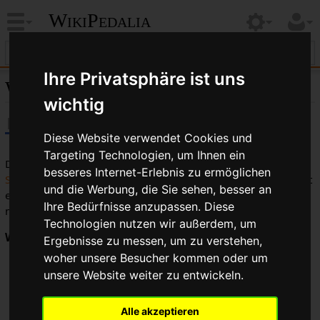
WikiPedalia
Ihre Privatsphäre ist uns
Wulst
wichtig
Diese Website verwendet Cookies und
Targeting Technologien, um Ihnen ein
Der
Wulst
ist ein Ring zumeist aus einem schweren
besseres Internet-Erlebnis zu ermöglichen
Stahldraht
, der eine Kante eines
Reifens
bildet. Manchmal ist
und die Werbung, die Sie sehen, besser an
er aus
Kevlar
geformt, um den Reifen leichter und
faltbar
zu
Ihre Bedürfnisse anzupassen. Diese
machen.
Technologien nutzen wir außerdem, um
Werbung:
Ergebnisse zu messen, um zu verstehen,
woher unsere Besucher kommen oder um
unsere Website weiter zu entwickeln.
Alle akzeptieren