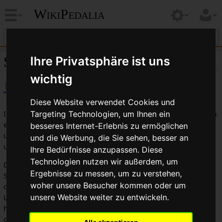
WikiPedalia
Schlauch
Ihre Privatsphäre ist uns
wichtig
Diese Website verwendet Cookies und
Im Inneren von vielen modernen Fahrrad
reifen
befindet sich
Targeting Technologien, um Ihnen ein
ein
Schlauch
, der im wesentlichen ein Ballon aus
Gummi
ist
besseres Internet-Erlebnis zu ermöglichen
und ein
Ventil
besitzt, der durch ein Loch in der
Felge
passt,
und die Werbung, die Sie sehen, besser an
um von dort aus aufgepumpt zu werden.
Ihre Bedürfnisse anzupassen. Diese
Technologien nutzen wir außerdem, um
Der Schlauch soll dafür sorgen, dass der Reifen luftdicht ist.
Ergebnisse zu messen, um zu verstehen,
So kann der Reifen viele kleine Löcher und Poren haben,
woher unsere Besucher kommen oder um
ohne dass man Luft verliert. Wenn der Reifen ein großes
unsere Website weiter zu entwickeln.
Loch oder einen Schnitt hat, kann der Schlauch hier
hervorquellen und platzen. Der Schlauch alleine hat nicht
genügend Substanz, um dem hohem Druck in seinem