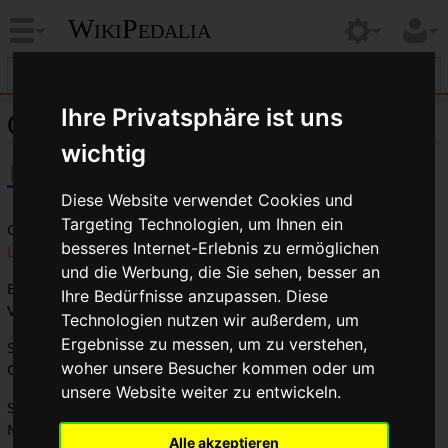
WikiPedalia
Ihre Privatsphäre ist uns
Cinelli
wichtig
Diese Website verwendet Cookies und
Targeting Technologien, um Ihnen ein
Cinelli ist ein bedeutender
italienischer
Hersteller von
besseres Internet-Erlebnis zu ermöglichen
Lenkern
,
Vorbauten
und
Rahmen
.
und die Werbung, die Sie sehen, besser an
Bekanntheit hat Cinelli vor allem durch seine Lenker,
Ihre Bedürfnisse anzupassen. Diese
Vorbauten und
Muffen
erlangt.
Technologien nutzen wir außerdem, um
Ergebnisse zu messen, um zu verstehen,
So gut wie alle Top-Rennräder der 1970er Jahre waren mit
woher unsere Besucher kommen oder um
Cinelli-Lenkern und -Vorbauten ausgestattet
unsere Website weiter zu entwickeln.
Sie waren Wegbereiter des Kunstleder-Sattels unter dem
Namen Unica.
Alle akzeptieren