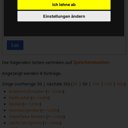
Ich lehne ab
Vorlageneinbindungen ausblenden
Einstellungen ändern
Links ausblenden
Weiterleitungen ausblenden
Los
Die folgenden Seiten verlinken auf
Speichenmuster
:
Angezeigt werden 8 Einträge.
Zeige (
vorherige 50
|
nächste 50
) (
20
|
50
|
100
|
250
|
500
)
Krähenfußmuster
(
← Links
)
Halbradial
(
← Links
)
Radial
(
← Links
)
Semitangential
(
← Links
)
Snowflake Muster
(
← Links
)
Sachs bis Syncro
(
← Links
)