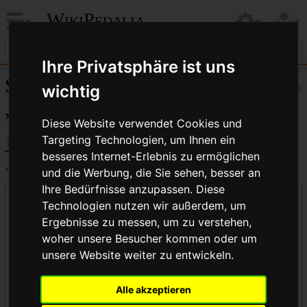
WikiPedalia
Ihre Privatsphäre ist uns
Seiten, die auf
Hilfe
wichtig
„Speichenmuster“ verlinken
Diese Website verwendet Cookies und
Targeting Technologien, um Ihnen ein
besseres Internet-Erlebnis zu ermöglichen
←
Speichenmuster
und die Werbung, die Sie sehen, besser an
Ihre Bedürfnisse anzupassen. Diese
Links auf diese Seite
Technologien nutzen wir außerdem, um
Seite:
Ergebnisse zu messen, um zu verstehen,
woher unsere Besucher kommen oder um
unsere Website weiter zu entwickeln.
Namensraum:
Alle akzeptieren
alle