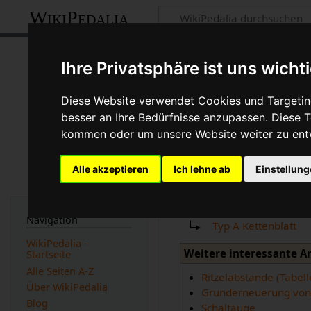
WikiPedalia
B Kettenblatt
Ihre Privatsphäre ist uns wicht
Seite
Diskussion
Diese Website verwendet Cookies und Targeting
besser an Ihre Bedürfnisse anzupassen. Diese
kommen oder um unsere Website weiter zu ent
Version vom 19. Juli 20
(
Unterschied
)
← Nächst
Alle akzeptieren
Ich lehne ab
Einstellun
Weiterleitung
Weiterleitung nach:
Navigation
Typ A Kettenblatt
WikiPedalia -
Weitere interessante A
Startseite
Alle Seiten A-Z
Ritzelabstände (Tabell
Über WikiPedalia
Grunderneuerung von 
Blog
Schaltauge