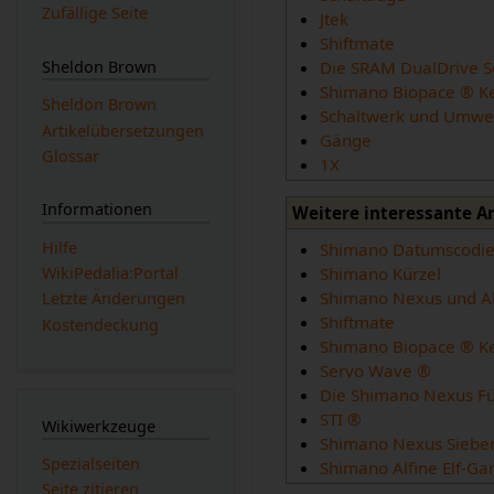
Zufällige Seite
Jtek
Shiftmate
Die SRAM DualDrive Sc
Sheldon Brown
Shimano Biopace ® Ke
Sheldon Brown
Schaltwerk und Umwe
Artikelübersetzungen
Gänge
Glossar
1X
Informationen
Weitere interessante A
Hilfe
Shimano Datumscodi
WikiPedalia:Portal
Shimano Kürzel
Shimano Nexus und A
Letzte Änderungen
Shiftmate
Kostendeckung
Shimano Biopace ® Ke
Servo Wave ®
Die Shimano Nexus F
STI ®
Wikiwerkzeuge
Shimano Nexus Sieb
Spezialseiten
Shimano Alfine Elf-G
Seite zitieren