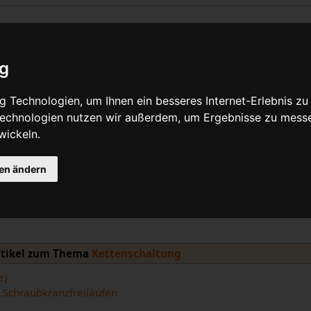
ig
Quelltext anzeigen
 Technologien, um Ihnen ein besseres Internet-Erlebnis zu
 Technologien nutzen wir außerdem, um Ergebnisse zu mess
wickeln.
17, 07:55 Uhr von
Bikegeissel
(
Diskussion
|
Beiträge
)
(Kategorie in Vorloage)
ältere Version
| Aktuelle Version (Unterschied) | Nächstjüngere Version → 
gen ändern
rtikel zum Thema
Kettenschaltung
e)
Schraubkranzfreiläufen