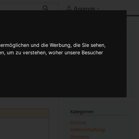
Anonym
Mehr
Links auf diese Seite
Versionsgeschichte
 ermöglichen und die Werbung, die Sie sehen,
Änderungen an verlinkten
en, um zu verstehen, woher unsere Besucher
Seiten
Druckversion
(Unterschied)
Permanenter Link
Seiten­­informationen
Seitenlogbücher
Kategorien
Glossar
Kettenschaltung
Shimano