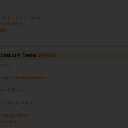
halter und Clickbox
ttenblätter
rfer
rtikel zum Thema
Shimano
erung
lfine Acht-Gang-Naben
ttenblätter
ünf-Gang-Naben
en-Gang-Naben
ang-Naben