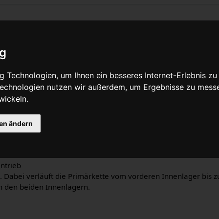
ieb
ig
Quelltext anzeigen
 Technologien, um Ihnen ein besseres Internet-Erlebnis zu
 Technologien nutzen wir außerdem, um Ergebnisse zu mess
n einen
Crossover Antrieb
. Dabei verläuft die
Primärkette
auf d
wickeln.
 der linken Seite. Die Primärkette verläuft meistens vom
Innenl
ette verläuft zwischen den Innenlagern von
Kapitän
und Heizer.
gen ändern
ntrieb
. Dabei verläuft die Primärkette vom vorderen Innenlager bis 
n den beiden Innenlagern.