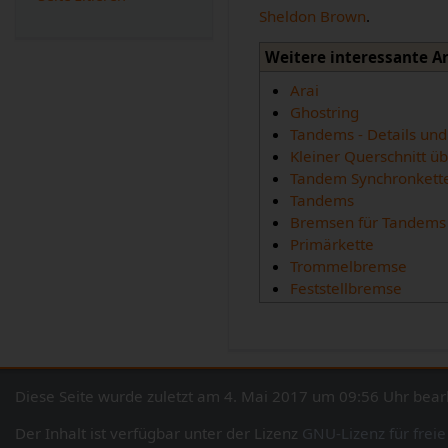
Sheldon Brown
.
Weitere interessante A
Arai
Ghostring
Tandems - Details und
Kleiner Querschnitt ü
Tandem Synchronkett
Tandems
Bremsen für Tandems
Primärkette
Trommelbremse
Feststellbremse
Diese Seite wurde zuletzt am 4. Mai 2017 um 09:56 Uhr bearb
Der Inhalt ist verfügbar unter der Lizenz
GNU-Lizenz für frei