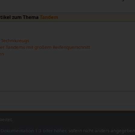
rtikel zum Thema
Tandem
 Technikzeugs
ber Tandems mit großem Reifenquerschnitt
en
eitet.
e Dokumentation 1.3 oder höher
, sofern nicht anders angegeben