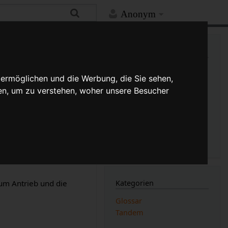
Anonym
Mehr
Links auf diese Seite
Versionsgeschichte
 ermöglichen und die Werbung, die Sie sehen,
Änderungen an verlinkten
Seiten
en, um zu verstehen, woher unsere Besucher
er rechten Seite. Die
Druckversion
ager
des
Heizers
zum
Permanenter Link
 Man spricht hierbei
Seiten­­informationen
Seitenlogbücher
Kategorien
zum Antrieb und die
Glossar
Tandem