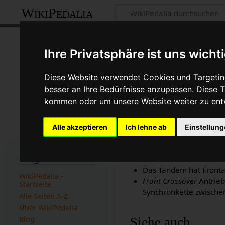
WikiPedalia
Crossover Antr
Ihre Privatsphäre ist uns wicht
Seite
Diskussion
Diese Website verwendet Cookies und Targeting
besser an Ihre Bedürfnisse anzupassen. Diese
Die meisten
Tandems
habe
kommen oder um unsere Website weiter zu ent
Synchronkette
verläuft auf
Antrieb und die Synchronk
Alle akzeptieren
Ich lehne ab
Einstellun
auch vom
Rear-Crossover
.
Es gibt zwei Ausnahmen:
Navigation
Das Tandem hat Fronta
WikiPedalia -
Front Crossover
Antrieb
Startseite
Synchronkette zwische
Alle Seiten A-Z
Über WikiPedalia
Blog
Siehe auch