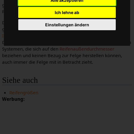
Alle akzeptieren
gemessen, an dem der
Wulst
des
Reifens aufliegt.
Ich lehne ab
Der Reifeninnendurchmesser ist die
Einstellungen ändern
grundlegende Angabe im
ISO
/
E.T.R.T.O.
Reifengrößensystem.
Dieses System hat den Vorteil, dass es im Gegensatz zu alten
Systemen, die sich auf den
Reifenaußendurchmesser
beziehen und keinen Bezug zur Felge herstellen können,
auch immer die Felge mit in Betracht zieht.
Siehe auch
Reifengrößen
Werbung: