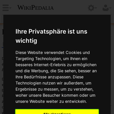
WikiPedalia
Reifeninnendurchmesser
Ihre Privatsphäre ist uns
wichtig
Diese Website verwendet Cookies und
Der Reifeninnendurchmesser ist
Targeting Technologien, um Ihnen ein
auch als
Bead Seat Diameter
oder
besseres Internet-Erlebnis zu ermöglichen
B.S.D.
bekannt.
und die Werbung, die Sie sehen, besser an
Ihre Bedürfnisse anzupassen. Diese
Diese Größenangabe bestimmt, ob
Technologien nutzen wir außerdem, um
ein bestimmter Reifen in eine
Ergebnisse zu messen, um zu verstehen,
bestimmte Felge passen kann. Der
woher unsere Besucher kommen oder um
Reifeninnendurchmesser liegt
unsere Website weiter zu entwickeln.
zwischen dem Felgen
außen
- und
dem Felgen
innen
durchmesser und
wird in der Felge an dem Punkt