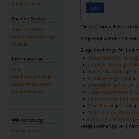
Zufällige Seite
Los
Sheldon Brown
Die folgenden Seiten verl
Sheldon Brown
Artikelübersetzungen
Angezeigt werden 10 Eintr
Glossar
Zeige (
vorherige 50
|
näch
Platte Reifen
(
← Links
)
Informationen
Luftloser Reifen
(
← Lin
Hilfe
Knochenschüttler
(
← Li
WikiPedalia:Portal
Drahtreifen
(
← Links
)
Letzte Änderungen
John Boyd Dunlop
(
← L
Kostendeckung
Sicherheitsfahrrad
(
← L
Fahrradreifen und -sch
P bis Pursuit
(
← Links
)
Vollständiges Wörterbu
Schlauchlose Reifen
(
←
Wikiwerkzeuge
Zeige (
vorherige 50
|
näch
Spezialseiten