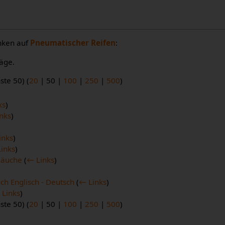
inken auf
Pneumatischer Reifen
:
äge.
ste 50
) (
20
|
50
|
100
|
250
|
500
)
ks
)
nks
)
inks
)
inks
)
läuche
(
← Links
)
ch Englisch - Deutsch
(
← Links
)
 Links
)
ste 50
) (
20
|
50
|
100
|
250
|
500
)