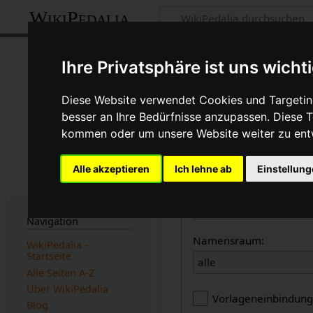
WikiPedalia
Seiten, die auf
Ihre Privatsphäre ist uns wicht
Seite
Diskussion
Diese Website verwendet Cookies und Targeting
besser an Ihre Bedürfnisse anzupassen. Diese
←
Pneumatischer Reifen
kommen oder um unsere Website weiter zu ent
Links auf diese Seit
Alle akzeptieren
Ich lehne ab
Einstellun
Seite:
Navigation
Namensraum:
WikiPedalia -
Startseite
alle
Alle Seiten A-Z
Über WikiPedalia
Vorlageneinbindun
Blog