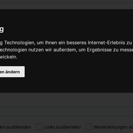
 „Pneumatischer Reifen“ verlinken
ig
Quelltext anzeigen
 Technologien, um Ihnen ein besseres Internet-Erlebnis zu
 Technologien nutzen wir außerdem, um Ergebnisse zu mess
wickeln.
e
gen ändern
gen ausblenden
Links ausblenden
Weiterleitungen a