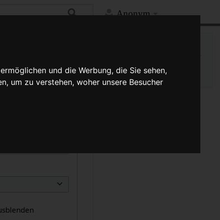
Anonym
Hilfe
Mehr
Druckversion
Versionsgeschichte
 ermöglichen und die Werbung, die Sie sehen,
en, um zu verstehen, woher unsere Besucher
usblenden