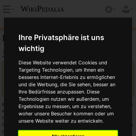
WikiPedalia
Kompakt-Dreifachkurbel
Ihre Privatsphäre ist uns
wichtig
Diese Website verwendet Cookies und
Targeting Technologien, um Ihnen ein
Version vom 19. Juli 2017, 07:47 Uhr von
Bikegeissel
(
Diskussion
|
Beiträge
)
(Kategorie in Vorloage)
besseres Internet-Erlebnis zu ermöglichen
(
Unterschied
)
← Nächstältere Version
| Aktuelle Version
und die Werbung, die Sie sehen, besser an
(Unterschied) | Nächstjüngere Version → (Unterschied)
Ihre Bedürfnisse anzupassen. Diese
Technologien nutzen wir außerdem, um
Bei Kurbeln mit drei Kettenblättern, die es erlauben, kleinere
Ergebnisse zu messen, um zu verstehen,
Kettenblätter als bei 110 mm Lochkreisdurchmesser zu
woher unsere Besucher kommen oder um
nutzen spricht man von
MTB-Kompakt
-Kurbeln. Die Kompakt-
unsere Website weiter zu entwickeln.
Dreifachkurbeln benutzen den 94 mm Lochkreisdurchmesser,
der Kettenblattgrößen ab 29 Zähne erlaubt. Für das
kleinste