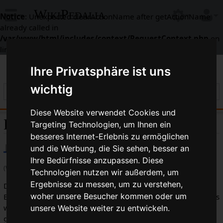
WikiPedalia
Notice
: Unexpected clearActionName after getActionName
already called in
/var/www/html/includes/context/RequestContext.php
on
line
338
Ihre Privatsphäre ist uns
wichtig
Diese Website verwendet Cookies und
Exzenter
Targeting Technologien, um Ihnen ein
besseres Internet-Erlebnis zu ermöglichen
und die Werbung, die Sie sehen, besser an
Ihre Bedürfnisse anzupassen. Diese
(Weitergeleitet von
Nocke
)
Technologien nutzen wir außerdem, um
Ergebnisse zu messen, um zu verstehen,
Der
Exzenter
ist eine mechanische Vorrichtung, mit der eine
woher unsere Besucher kommen oder um
Bewegung in eine andere konvertiert werden kann. Meistens
werden Drehbewegungen in lineare Bewegungen
unsere Website weiter zu entwickeln.
gewandelt.