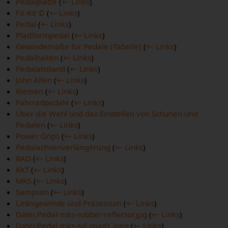
Pedalplatte
(
← Links
)
Fit-Kit ©
(
← Links
)
Pedal
(
← Links
)
Plattformpedal
(
← Links
)
Gewindemaße für Pedale (Tabelle)
(
← Links
)
Pedalhaken
(
← Links
)
Pedalabstand
(
← Links
)
John Allen
(
← Links
)
Riemen
(
← Links
)
Fahrradpedale
(
← Links
)
Über die Wahl und das Einstellen von Schuhen und
Pedalen
(
← Links
)
Power Grips
(
← Links
)
Pedalachsenverlängerung
(
← Links
)
RAD
(
← Links
)
KKT
(
← Links
)
MKS
(
← Links
)
Sampson
(
← Links
)
Linksgewinde und Präzession
(
← Links
)
Datei:Pedal-mks-rubber-reflector.jpg
(
← Links
)
Datei:Pedal-mks-syl-road1.jpeg
(
← Links
)