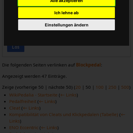
Alle akzeptieren
Vorlageneinbindungen ausblenden
Ich lehne ab
Links ausblenden
Einstellungen ändern
Weiterleitungen ausblenden
Los
Die folgenden Seiten verlinken auf
Blockpedal
:
Angezeigt werden 47 Einträge.
Zeige (
vorherige 50
|
nächste 50
) (
20
|
50
|
100
|
250
|
500
)
WikiPedalia - Startseite
(
← Links
)
Pedalfreiheit
(
← Links
)
Cleat
(
← Links
)
Kompatibilität von Cleats und Klickpedalen (Tabelle)
(
←
Links
)
ENO Eccentric
(
← Links
)