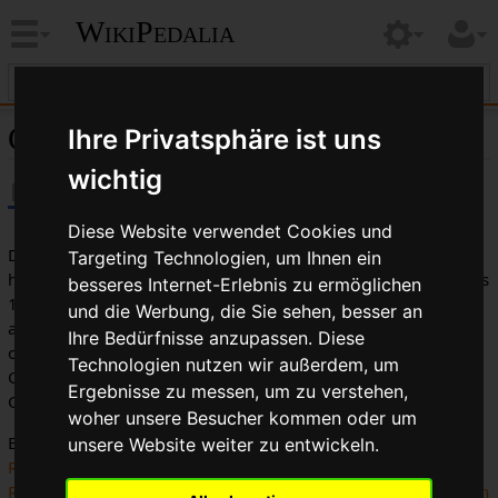
WikiPedalia
Clubfahrrad
Ihre Privatsphäre ist uns
wichtig
Diese Website verwendet Cookies und
Das
Clubfahrrad
war zu seiner Zeit die elitäre,
Targeting Technologien, um Ihnen ein
hochperformante Maschine in Großbritannien der 1930er bis
besseres Internet-Erlebnis zu ermöglichen
1960er Jahre. Das Clubfahrrad war bei Mitgliedern von
und die Werbung, die Sie sehen, besser an
aktiven Fahrradclubs beliebt. Die weinger wohlhabenden
Ihre Bedürfnisse anzupassen. Diese
oder weniger performanceorientierten Mitglieder dieser
Technologien nutzen wir außerdem, um
Clubs fuhren Sportfahrräder, nur der innere Kern der
Ergebnisse zu messen, um zu verstehen,
Clubmänner besaßen echte Clubmaschinen.
woher unsere Besucher kommen oder um
Ein typischer Vertreter seiner Art hatte
Reynolds
531
unsere Website weiter zu entwickeln.
Rahmenrohre
, einen schmalen, ungefederten
Sattel
,
North
Road
oder
Dropbar
Lenker, stählerne
Pedale
für
Pedalplatten