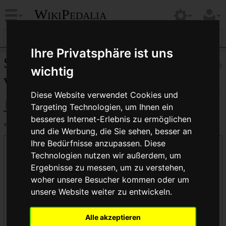
WikiPedalia
Ihre Privatsphäre ist uns
Seiten, die auf „B.S.C.“
Hilfe
wichtig
verlinken
Diese Website verwendet Cookies und
Targeting Technologien, um Ihnen ein
besseres Internet-Erlebnis zu ermöglichen
←
B.S.C.
und die Werbung, die Sie sehen, besser an
Ihre Bedürfnisse anzupassen. Diese
Links auf diese Seite
Technologien nutzen wir außerdem, um
Seite:
Ergebnisse zu messen, um zu verstehen,
woher unsere Besucher kommen oder um
unsere Website weiter zu entwickeln.
Namensraum:
Alle akzeptieren
alle