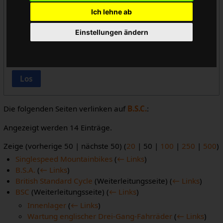
Ich lehne ab
Vorlageneinbindungen ausblenden
Einstellungen ändern
Links ausblenden
Weiterleitungen ausblenden
Los
Die folgenden Seiten verlinken auf
B.S.C.
:
Angezeigt werden 14 Einträge.
Zeige (
vorherige 50
|
nächste 50
) (
20
|
50
|
100
|
250
|
500
)
Singlespeed Mountainbikes
(
← Links
)
B.S.A.
(
← Links
)
British Standard Cycle
(Weiterleitungsseite)
(
← Links
)
BSC
(Weiterleitungsseite)
(
← Links
)
Innenlager
(
← Links
)
Wartung englischer Drei-Gang-Fahrräder
(
← Links
)